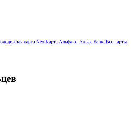
олодежная карта Next
Карта Альфа от Альфа банка
Все карты
ьцев