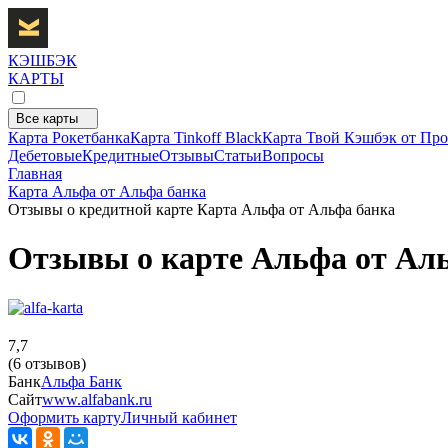
КЭШБЭК
КАРТЫ
Все карты
Карта Рокетбанка
Карта Tinkoff Black
Карта Твой Кэшбэк от Про
Дебетовые
Кредитные
Отзывы
Статьи
Вопросы
Главная
Карта Альфа от Альфа банка
Отзывы о кредитной карте Карта Альфа от Альфа банка
Отзывы о карте Альфа от Аль
7,7
(6 отзывов)
Банк
Альфа Банк
Сайт
www.alfabank.ru
Оформить карту
Личный кабинет