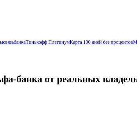
мсвязьбанка
Тинькофф Платинум
Карта 100 дней без процентов
М
фа-банка от реальных владел