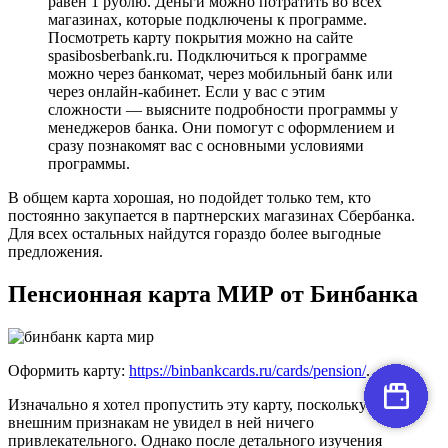
равен 1 рублю. Деньги можно потратить во всех
магазинах, которые подключены к программе.
Посмотреть карту покрытия можно на сайте
spasibosberbank.ru. Подключиться к программе
можно через банкомат, через мобильный банк или
через онлайн-кабинет. Если у вас с этим
сложности — выясните подробности программы у
менеджеров банка. Они помогут с оформлением и
сразу познакомят вас с основными условиями
программы.
В общем карта хорошая, но подойдет только тем, кто
постоянно закупается в партнерских магазинах Сбербанка.
Для всех остальных найдутся гораздо более выгодные
предложения.
Пенсионная карта МИР от Бинбанка
Оформить карту:
https://binbankcards.ru/cards/pension/
.
Изначально я хотел пропустить эту карту, поскольку по
внешним признакам не увидел в ней ничего
привлекательного. Однако после детального изучения