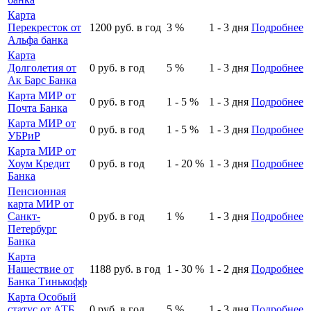
Карта
Перекресток от
1200
руб. в год
3
%
1 - 3
дня
Подробнее
Альфа банка
Карта
Долголетия от
0
руб. в год
5
%
1 - 3
дня
Подробнее
Ак Барс Банка
Карта МИР от
0
руб. в год
1 - 5
%
1 - 3
дня
Подробнее
Почта Банка
Карта МИР от
0
руб. в год
1 - 5
%
1 - 3
дня
Подробнее
УБРиР
Карта МИР от
Хоум Кредит
0
руб. в год
1 - 20
%
1 - 3
дня
Подробнее
Банка
Пенсионная
карта МИР от
Санкт-
0
руб. в год
1
%
1 - 3
дня
Подробнее
Петербург
Банка
Карта
Нашествие от
1188
руб. в год
1 - 30
%
1 - 2
дня
Подробнее
Банка Тинькофф
Карта Особый
статус от АТБ
0
руб. в год
5
%
1 - 3
дня
Подробнее