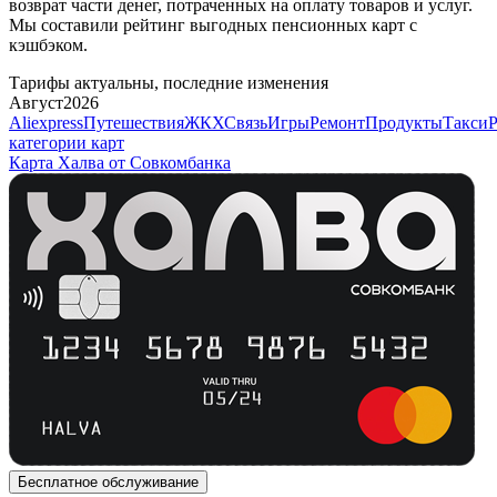
возврат части денег, потраченных на оплату товаров и услуг.
Мы составили рейтинг выгодных пенсионных карт с
кэшбэком.
Тарифы актуальны, последние изменения
Август
2026
Aliexpress
Путешествия
ЖКХ
Связь
Игры
Ремонт
Продукты
Такси
категории карт
Карта Халва от Совкомбанка
Бесплатное обслуживание