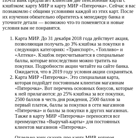
Почта Банк предлагает клиентам две пенсионные карты с
кэшбэком: карту МИР и карту МИР «Пятерочка». Сейчас я вас
познакомлю с общими условиями каждой из этих карт. После
их изучения обязательно обратитесь к менеджеру банка и
уточните детали — возможно что-то поменяется и новые
условия вам не понравятся.
Карта МИР. До 31 декабря 2018 года действует акция,
позволяющая получать до 3% кэшбэка за покупки в
следующих категориях: «Транспорт», «Топливо» и
«Аптеки». Кэшбэк пересчитывается в специальные
баллы, которые впоследствии можно тратить на
покупки. Подробности акции читайте на сайте банка.
Ожидается, что в 2019 году условия акции сохраняться.
Карта МИР «Пятерочка». Это специальная карта,
которая подойдет постоянным клиентам магазинам
«Пятерочка». Вот перечень основных бонусов, которые
к ней прилагаются: до 25% кэшбэка за все покупки,
2500 баллов в честь дня рождения, 2500 баллов за
первый платеж, баллы за покупки в сети магазинов
«Пятерочка» и баллы за покупки в других магазинах.
Также в карту МИР «Пятерочка» переносятся все
преимущества «Выручай-карты» для постоянных
клиентов магазинов «Пятерочка».
Отдельно хочу сказать про карту МИР, которая