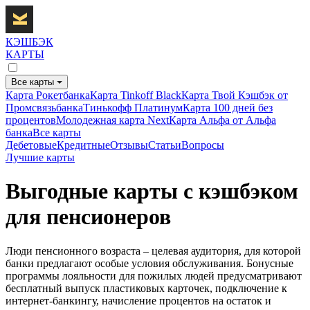
КЭШБЭК
КАРТЫ
Все карты
Карта Рокетбанка
Карта Tinkoff Black
Карта Твой Кэшбэк от
Промсвязьбанка
Тинькофф Платинум
Карта 100 дней без
процентов
Молодежная карта Next
Карта Альфа от Альфа
банка
Все карты
Дебетовые
Кредитные
Отзывы
Статьи
Вопросы
Лучшие карты
Выгодные карты с кэшбэком
для пенсионеров
Люди пенсионного возраста – целевая аудитория, для которой
банки предлагают особые условия обслуживания. Бонусные
программы лояльности для пожилых людей предусматривают
бесплатный выпуск пластиковых карточек, подключение к
интернет-банкингу, начисление процентов на остаток и