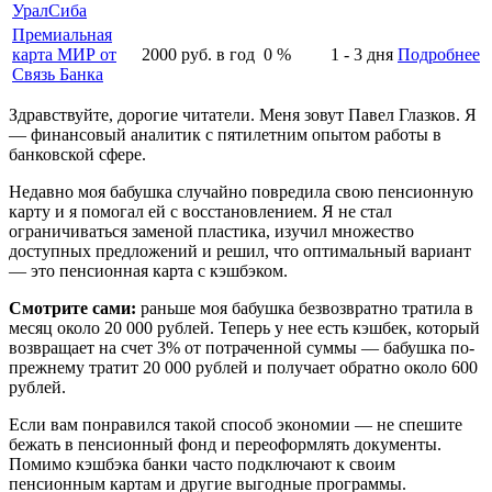
УралСиба
Премиальная
карта МИР от
2000
руб. в год
0
%
1 - 3
дня
Подробнее
Связь Банка
Здравствуйте, дорогие читатели. Меня зовут Павел Глазков. Я
— финансовый аналитик с пятилетним опытом работы в
банковской сфере.
Недавно моя бабушка случайно повредила свою пенсионную
карту и я помогал ей с восстановлением. Я не стал
ограничиваться заменой пластика, изучил множество
доступных предложений и решил, что оптимальный вариант
— это пенсионная карта с кэшбэком.
Смотрите сами:
раньше моя бабушка безвозвратно тратила в
месяц около 20 000 рублей. Теперь у нее есть кэшбек, который
возвращает на счет 3% от потраченной суммы — бабушка по-
прежнему тратит 20 000 рублей и получает обратно около 600
рублей.
Если вам понравился такой способ экономии — не спешите
бежать в пенсионный фонд и переоформлять документы.
Помимо кэшбэка банки часто подключают к своим
пенсионным картам и другие выгодные программы.