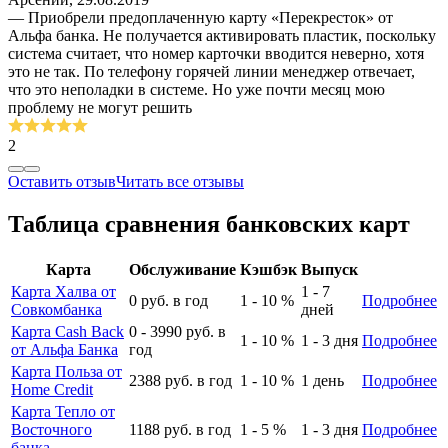
— Приобрели предоплаченную карту «Перекресток» от
Альфа банка. Не получается активировать пластик, поскольку
система считает, что номер карточки вводится неверно, хотя
это не так. По телефону горячей линии менеджер отвечает,
что это неполадки в системе. Но уже почти месяц мою
проблему не могут решить
2
Оставить отзыв
Читать все отзывы
Таблица сравнения банковских карт
Карта
Обслуживание
Кэшбэк
Выпуск
Карта Халва от
1 - 7
0
руб. в год
1 - 10
%
Подробнее
Совкомбанка
дней
Карта Cash Back
0 - 3990
руб. в
1 - 10
%
1 - 3
дня
Подробнее
от Альфа Банка
год
Карта Польза от
2388
руб. в год
1 - 10
%
1
день
Подробнее
Home Credit
Карта Тепло от
Восточного
1188
руб. в год
1 - 5
%
1 - 3
дня
Подробнее
банка