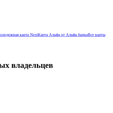
олодежная карта Next
Карта Альфа от Альфа банка
Все карты
ых владельцев