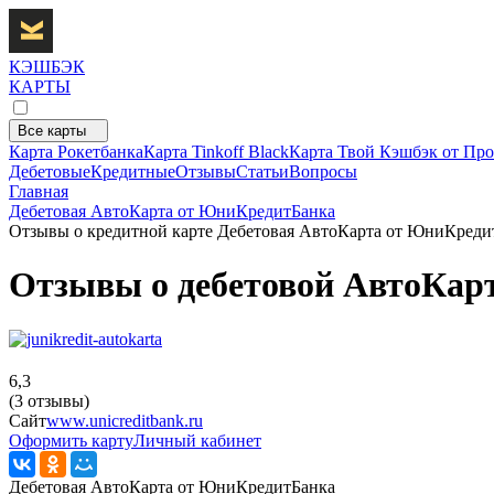
КЭШБЭК
КАРТЫ
Все карты
Карта Рокетбанка
Карта Tinkoff Black
Карта Твой Кэшбэк от Про
Дебетовые
Кредитные
Отзывы
Статьи
Вопросы
Главная
Дебетовая АвтоКарта от ЮниКредитБанка
Отзывы о кредитной карте Дебетовая АвтоКарта от ЮниКреди
Отзывы о дебетовой АвтоКар
6,3
(3 отзывы)
Сайт
www.unicreditbank.ru
Оформить карту
Личный кабинет
Дебетовая АвтоКарта от ЮниКредитБанка