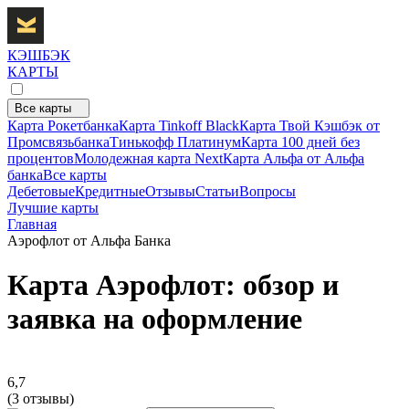
КЭШБЭК
КАРТЫ
Все карты
Карта Рокетбанка
Карта Tinkoff Black
Карта Твой Кэшбэк от
Промсвязьбанка
Тинькофф Платинум
Карта 100 дней без
процентов
Молодежная карта Next
Карта Альфа от Альфа
банка
Все карты
Дебетовые
Кредитные
Отзывы
Статьи
Вопросы
Лучшие карты
Главная
Аэрофлот от Альфа Банка
Карта Аэрофлот: обзор и
заявка на оформление
6,7
(3 отзывы)