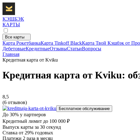
КЭШБЭК
КАРТЫ
Все карты
Карта Рокетбанка
Карта Tinkoff Black
Карта Твой Кэшбэк от Про
Дебетовые
Кредитные
Отзывы
Статьи
Вопросы
Главная
Кредитная карта от Kviku
Кредитная карта от Kviku: об
8,5
(6 отзывов)
Бесплатное обслуживание
До 30% у партнеров
Кредитный лимит до 100 000 ₽
Выпуск карты за 30 секунд
Ставка от 29% годовых
Платежи 2 раза в месяц