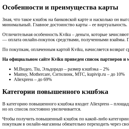
Особенности и преимущества карты
Зная, что такое кэшбэк на банковской карте и насколько он в
минимальный. Главное достоинство карты – ее виртуальность.
Отличительная особенность Kviku – деньги, которые зачисляютс
— оплата онлайн-покупок средствами, полученными взаймы. Пос
По покупкам, оплаченным картой Kviku, начисляется возврат ср
На официальном сайте Kviku приведен список партнеров и м
М.Видео, Tiu, Эльдорадо – размер кэшбэка – 2%
Mamsy, Mothercare, Ситилинк, МТС, kupivip.ru – до 10%
Aliexpress – до 69%
Категории повышенного кэшбэка
В категорию повышенного кэшбэка входит Aliexpress – площадк
но их список постоянно увеличивается.
Чтобы получить повышенный кэшбэк по какой-либо категории т
покупкам в онлайн-магазины обязательно переходить через свой