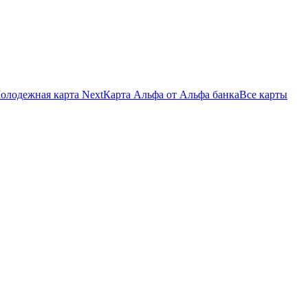
олодежная карта Next
Карта Альфа от Альфа банка
Все карты