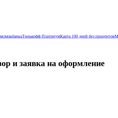
мсвязьбанка
Тинькофф Платинум
Карта 100 дней без процентов
М
зор и заявка на оформление