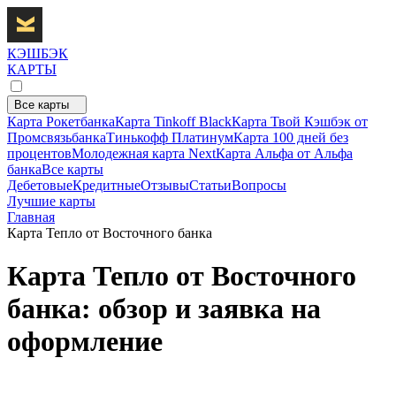
КЭШБЭК
КАРТЫ
Все карты
Карта Рокетбанка
Карта Tinkoff Black
Карта Твой Кэшбэк от
Промсвязьбанка
Тинькофф Платинум
Карта 100 дней без
процентов
Молодежная карта Next
Карта Альфа от Альфа
банка
Все карты
Дебетовые
Кредитные
Отзывы
Статьи
Вопросы
Лучшие карты
Главная
Карта Тепло от Восточного банка
Карта Тепло от Восточного
банка: обзор и заявка на
оформление